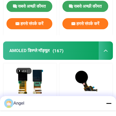
इंटरफ़ेस चमक 190c/d
NV3030B ड्राइविंग आईसी
सबसे अच्छी कीमत
सबसे अच्छी कीमत
एलईडी डिजिटल प्रदर्शन
हमसे संपर्क करें
हमसे संपर्क करें
कैपेसिटिव टच पैनल
AMOLED डिस्प्ले मॉड्यूल
(167)
1.45 इंच AMOLED डिस्प्ले
1.39 इंच उच्च संकल्प ओलेड
Angel
मॉड्यूल, 272X340
डिस्प्ले, 400X400
रिज़ॉल्यूशन, 24 पिन Mipi
एमआईपीआई इंटरफेस,