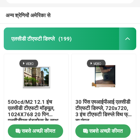
अन्य श्रेणियों अमेरिका से
एलसीडी टीएफटी डिस्प्ले
(199)
घर
500cd/M2 12.1 इंच
30 पिंस एमआईपीआई एलसीडी
एलसीडी टीएफटी मॉड्यूल,
टीएफटी डिस्प्ले, 720x720,
1024X768 20 पिन
3 इंच टीएफटी डिस्प्ले विथ फ्री
उत्पादों
एलवीडीएस इंटरफ़ेस के साथ
व्यू एंगल
सबसे अच्छी कीमत
सबसे अच्छी कीमत
वीडियो