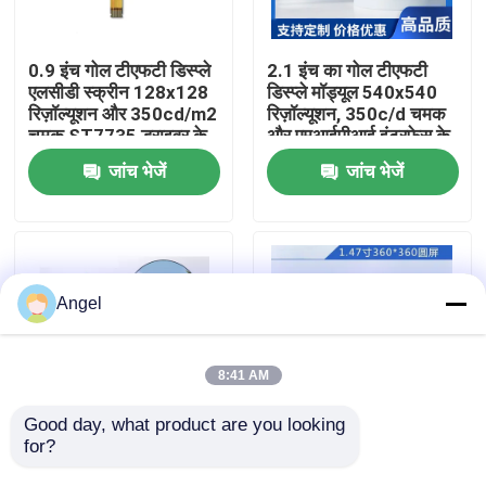
वीआर शो
0.9 इंच गोल टीएफटी डिस्प्ले
2.1 इंच का गोल टीएफटी
एलसीडी स्क्रीन 128x128
डिस्प्ले मॉड्यूल 540x540
रिज़ॉल्यूशन और 350cd/m2
रिज़ॉल्यूशन, 350c/d चमक
हमारे बारे में
चमक ST7735 ड्राइवर के
और एमआईपीआई इंटरफेस के
साथ
साथ
जांच भेजें
जांच भेजें
कारखाना भ्रमण
गुणवत्ता नियंत्रण
Angel
संपर्क करें
8:41 AM
एक उद्धरण का अनुरोध करें
Good day, what product are you looking 
for?
1.38 इंच गोल टीएफटी
1.47 इंच गोल गोल टीएफटी
डिस्प्ले 240 X 240
डिस्प्ले 360x360
एलसीडी टीएफटी डिस्प्ले