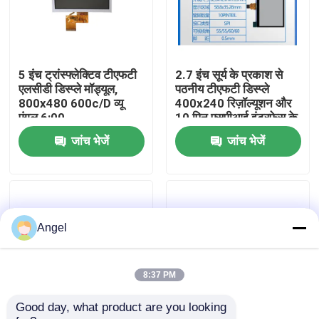
वीआर शो
5 इंच ट्रांस्फ्लेक्टिव टीएफटी
2.7 इंच सूर्य के प्रकाश से
हमारे बारे में
एलसीडी डिस्प्ले मॉड्यूल,
पठनीय टीएफटी डिस्प्ले
800x480 600c/D व्यू
400x240 रिज़ॉल्यूशन और
एंगल 6:00
10 पिन एसपीआई इंटरफ़ेस के
कारखाना भ्रमण
साथ
जांच भेजें
जांच भेजें
गुणवत्ता नियंत्रण
संपर्क करें
Angel
एक उद्धरण का अनुरोध करें
8:37 PM
Good day, what product are you looking 
एलसीडी टीएफटी डिस्प्ले