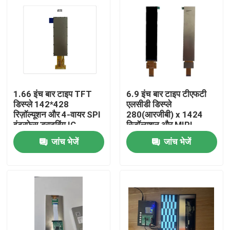
1.66 इंच बार टाइप TFT
6.9 इंच बार टाइप टीएफटी
डिस्प्ले 142*428
एलसीडी डिस्प्ले
रिज़ॉल्यूशन और 4-वायर SPI
280(आरजीबी) x 1424
इंटरफेस ड्राइविंग IC
रिज़ॉल्यूशन और MIPI
NV3007 के साथ
इंटरफ़ेस के साथ औद्योगिक
जांच भेजें
जांच भेजें
उपयोग के लिए
घर
उत्पादों
वीडियो