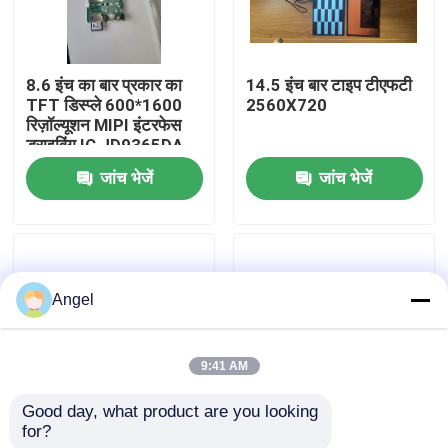
वीआर शो
8.6 इंच का बार प्रकार का
14.5 इंच बार टाइप टीएफटी
TFT डिस्प्ले 600*1600
2560X720
हमारे बारे में
रिज़ॉल्यूशन MIPI इंटरफेस
ड्राइविंग IC JD9365DA-
H3
जांच भेजें
जांच भेजें
कारखाना भ्रमण
गुणवत्ता नियंत्रण
Angel
संपर्क करें
9:41 AM
एक उद्धरण का अनुरोध करें
Good day, what product are you looking 
for?
1.65 इंच बार टाइप TFT
0.72 इंच बार टाइप टीएफटी
एलसीडी टीएफटी डिस्प्ले