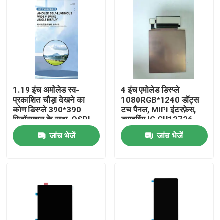
1.19 इंच अमोलेड स्व-
4 इंच एमोलेड डिस्प्ले
प्रकाशित चौड़ा देखने का
1080RGB*1240 डॉट्स
कोण डिस्प्ले 390*390
टच पैनल, MIPI इंटरफ़ेस,
रिज़ॉल्यूशन के साथ, QSPI
ड्राइविंग IC CH13726
इंटरफेस, ड्राइविंग IC
800c/d के साथ
जांच भेजें
जांच भेजें
CO5300 चमक 650cd
घर
उत्पादों
वीडियो