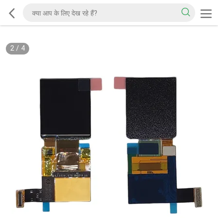
2
/
4