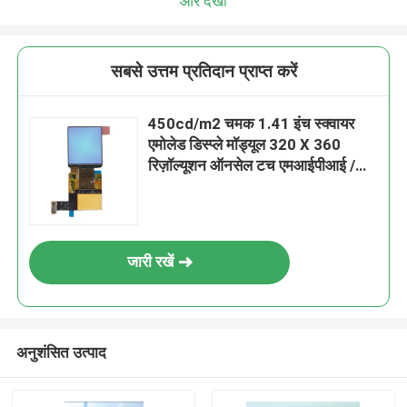
और देखो
सबसे उत्तम प्रतिदान प्राप्त करें
450cd/m2 चमक 1.41 इंच स्क्वायर
एमोलेड डिस्प्ले मॉड्यूल 320 X 360
रिज़ॉल्यूशन ऑनसेल टच एमआईपीआई /
एसपीआई / क्यूएसपीआई इंटरफ़ेस के साथ
जारी रखें
अनुशंसित उत्पाद