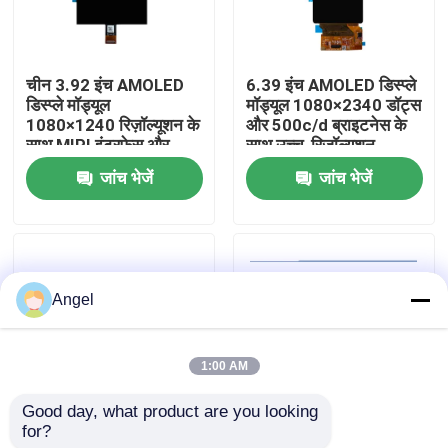
वीआर शो
चीन 3.92 इंच AMOLED
6.39 इंच AMOLED डिस्प्ले
डिस्प्ले मॉड्यूल
मॉड्यूल 1080×2340 डॉट्स
हमारे बारे में
1080×1240 रिज़ॉल्यूशन के
और 500c/d ब्राइटनेस के
साथ MIPI इंटरफ़ेस और
साथ उच्च-रिज़ॉल्यूशन
500 cd/M2 वितरक मूल्य
अनुप्रयोगों के लिए आउटडोर
जांच भेजें
जांच भेजें
कारखाना भ्रमण
के साथ चमक
लागू
गुणवत्ता नियंत्रण
Angel
संपर्क करें
1:00 AM
एक उद्धरण का अनुरोध करें
Good day, what product are you looking 
for?
गोल 1.43 इंच AMOLED
1.72 इंच का एमोल्ड डिस्प्ले
एलसीडी टीएफटी डिस्प्ले