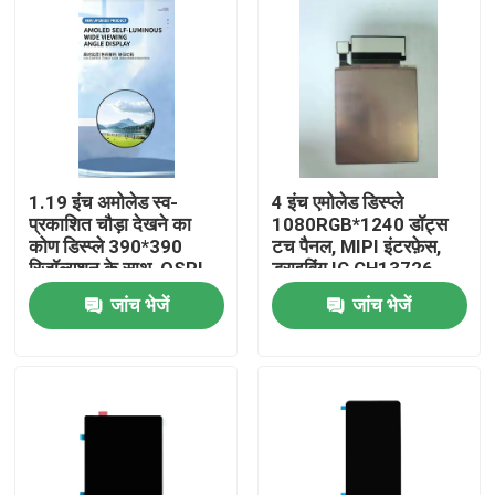
1.19 इंच अमोलेड स्व-
4 इंच एमोलेड डिस्प्ले
प्रकाशित चौड़ा देखने का
1080RGB*1240 डॉट्स
कोण डिस्प्ले 390*390
टच पैनल, MIPI इंटरफ़ेस,
रिज़ॉल्यूशन के साथ, QSPI
ड्राइविंग IC CH13726
इंटरफेस, ड्राइविंग IC
800c/d के साथ
जांच भेजें
जांच भेजें
CO5300 चमक 650cd
घर
उत्पादों
वीडियो