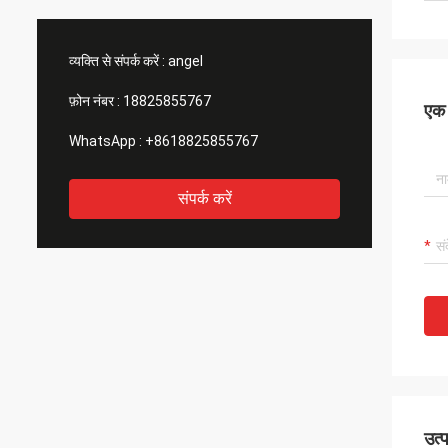
वास्तव में प्
आपको विनि
व्यक्ति से संपर्क करें :
angel
फ़ोन नंबर :
18825855767
एक स
WhatsApp :
+8618825855767
संपर्क करें
उत्