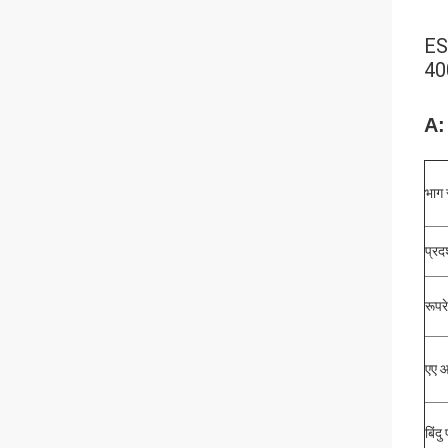
ES
40
A: 
भाग 
प्रद
रूपर
एए आ
बिंदु