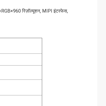
RGB×960 रिज़ॉल्यूशन, MIPI इंटरफेस,