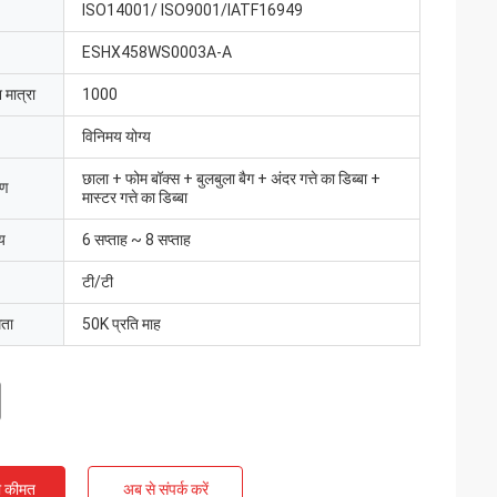
ISO14001/ ISO9001/IATF16949
ESHX458WS0003A-A
 मात्रा
1000
विनिमय योग्य
छाला + फोम बॉक्स + बुलबुला बैग + अंदर गत्ते का डिब्बा +
रण
मास्टर गत्ते का डिब्बा
य
6 सप्ताह ~ 8 सप्ताह
टी/टी
मता
50K प्रति माह
ी कीमत
अब से संपर्क करें