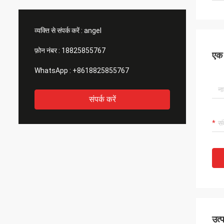
वास्तव में प्
आपको विनि
व्यक्ति से संपर्क करें :
angel
फ़ोन नंबर :
18825855767
एक स
WhatsApp :
+8618825855767
संपर्क करें
उत्