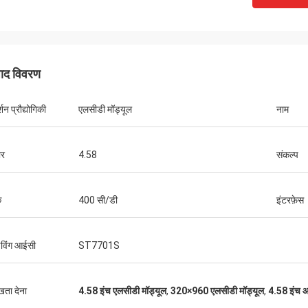
पाद विवरण
्शन प्रौद्योगिकी
एलसीडी मॉड्यूल
नाम
र
4.58
संकल्प
क
400 सी/डी
इंटरफ़ेस
इंकोटेक
 गोल डिस्प्ले का भी इस्तेमाल करना शुरू किया है,
इविंग आईसी
ST7701S
्हें अपने उत्पाद के साथ चेक और टेस्ट कर रहे
 काम प्रोग्रामिंग आदि के साथ करने की जरूरत है,
हमारे इंजीनियरों का काम है।यदि कोई प्रश्न हैं,
ुखता देना
4.58 इंच एलसीडी मॉड्यूल
,
320×960 एलसीडी मॉड्यूल
,
4.58 इंच आ
गुणवत्ता उत्कृष्ट है और यह