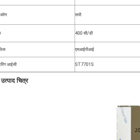
य कोण
सभी
क
400 सी/डी
फेस
एमआईपीआई
इविंग आईसी
ST7701S
उत्पाद चित्र