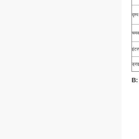
दृश्
चम
इंटर
ड्रा
B: 