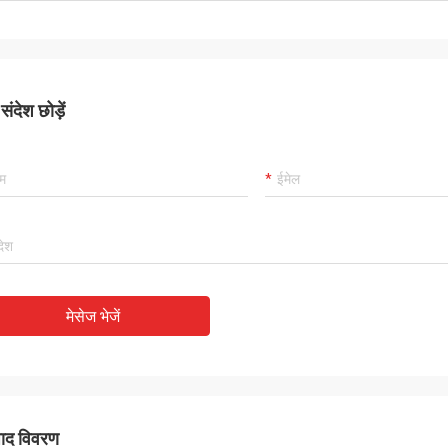
रथम श्रेणी की दिखती है! हम खुश हैं कि हम
र्माण के रूप में पाया
ंदेश छोड़ें
मेसेज भेजें
पाद विवरण